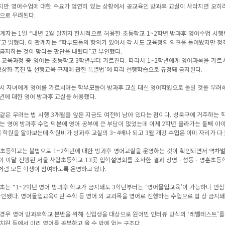
만 영어수업에 대한 수요가 엄연히 있는 상황에서 공교육인 방과후 교실이 사라지면 오히
으로 우려된다.
계자는 1일 “내년 2월 말까지 한시적으로 허용한 초등학교 1~2학년 방과후 영어수업 시
고 밝혔다. 이 관계자는 “학부모들의 항의가 있어서 각 시도 교육청의 의견을 들어봤지만 
금지하는 것이 맞다는 판단을 내렸다”고 부연했다.
 교육과정 중 영어는 초등학교 3학년부터 가르친다. 따라서 1~2학년에게 영어과목을 가르치
정상화 촉진 및 선행교육 규제에 관한 특별법’에 따라 선행학습으로 규정돼 금지된다.
시 자녀에게 영어를 가르치려는 학부모들이 방과후 교실 대신 영어학원으로 몰릴 것을 우려해
학년에 대한 영어 방과후 교실을 허용했다.
같은 우려는 법 시행 3개월을 앞둔 지금도 여전히 남아 있다는 점이다. 성북구에 거주하는 학부
는 영어 방과후 수업 덕분에 영어 공부에 큰 부담이 없었는데 이제 2학년 올라가는 둘째 아
어 학원을 알아보는데 학원비가 방과후 교실의 3~4배나 되고 3월 개강 수업은 이미 자리가 다 
초등학교는 불법으로 1~2학년에 대한 방과후 영어교실을 운영하는 것이 확인되면서 역차별
 이달 진행된 서울 사립초등학교 13곳 입학설명회를 조사한 결과 상명ㆍ성동ㆍ영훈초등
럼 모든 학생이 참여하도록 운영하고 있다.
초는 “1~2학년 영어 방과후 학교가 금지돼도 3학년부터는 ‘영어몰입교육’이 가능하니 안
확인됐다. 영어몰입교육이란 수학 등 영어 외 교과목을 영어로 진행하는 수업으로 법 상 금지돼
경우 영어 방과후학교 분반을 위해 신입생을 대상으로 원어민 인터뷰 방식의 ‘레벨테스트’를
치원 등에서 미리 영어를 공부하고 올 수 밖에 없는 구조다.