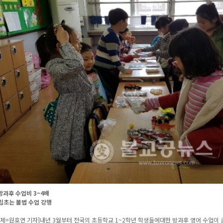
방과후 수업비 3~4배
사립초는 불법 수업 강행
제=원호연 기자]내년 3월부터 전국의 초등학교 1~2학년 학생들에대한 방과후 영어 수업이