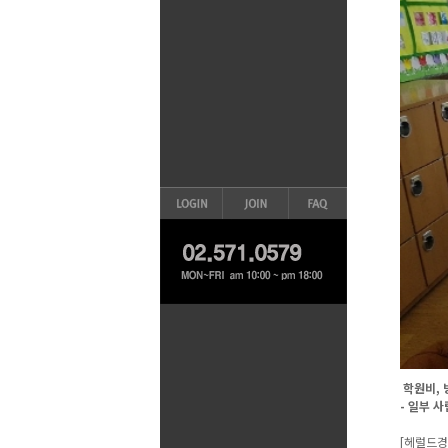
학원비, 
- 일부 
[헤럴드경