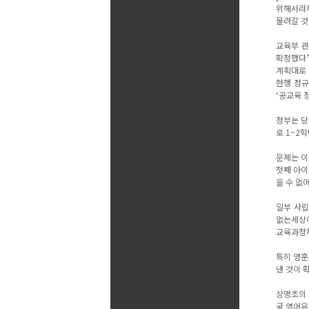
위해서라지
몰려갈 것
교육부 관
확정했다”
계획대로 
현행 정규
‘공교육 
정부는 당
로 1~2
문제는 이
첫째 아이
을 수 없
일부 사립
없는세상이
교육과정처
특히 영훈
낸 것이 
상명초의 
국 영어유