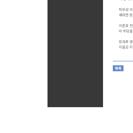
학부모 이
애라면 돈
이준호 전
비 부담을
방과후 영
이들은 지